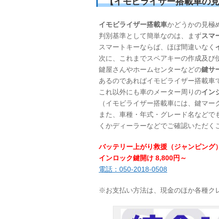
【イモビライザー搭載車の
イモビライザー搭載車
かどうかの見極
判別基準として簡単なのは、まず
スマ
スマートキーならば、ほぼ間違いなく
次に、これまでスペアキーの作成及び
鍵屋さんやホームセンターなどの
鍵サ
あるのであればイモビライザー搭載車
これ以外にも車のメーター周りの
イン
（イモビライザー搭載車には、鍵マー
また、車種・年式・グレード名などで
くかディーラーなどでご確認いただく
バッテリー上がり救援（ジャンピング）8
インロック鍵開け 8,800円～
電話：050-2018-0508
※お支払い方法は、現金のほか各種ク