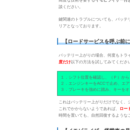
高度な技術を要する
イモビライザー付
談ください。
鍵関連のトラブルについても、バッテ
リアとなっております。
【ロードサービスを呼ぶ前
バッテリー上がりの場合、何度もトラ
度だけ
以下の方法を試してみてくださ
１．シフト位置を確認し、（Ｐ）から
２．エンジンキーをACCで止め、エ
３．ブレーキを強めに踏み、キーをオ
これはバッテリー上がりだけでなく、
これでかからないようであれば、
ロー
時間を置いても、自然回復するような