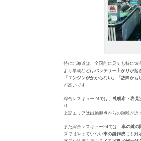
特に北海道は、全国的に見ても特に気
より早朝などは
バッテリー上がり
が起
「エンジンがかからない」「故障かも
が高いです。
綜合レスキュー24では、
札幌市・岩見
り
上記エリアは出動拠点からの距離が近
また綜合レスキュー24では、
車の鍵の
スではやっていない
車の鍵作成
にも対