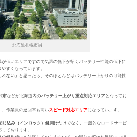
北海道札幌市街
温が低いエリアですので気温の低下が招くバッテリー性能の低下に
きやすくなっています。
しれない」
と思ったら、そのほとんどはバッテリー上がりの可能性
沢市
などが北海道内の
バッテリー上がり重点対応エリア
となってお
く、作業員の巡回率も高い
スピード対応エリア
になっています。
閉じ込み（インロック）鍵開け
だけでなく、一般的なロードサービ
応しております。