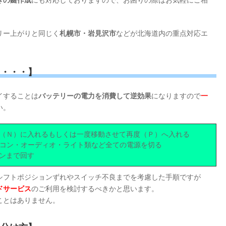
きの鍵作成
にも対応しておりますので、お困りの際はお気軽にご相
リー上がりと同じく
札幌市・岩見沢市
などが北海道内の重点対応エ
に・・・】
イすることは
バッテリーの電力を消費して逆効果
になりますので
一
い。
（Ｎ）に入れるもしくは一度移動させて再度（Ｐ）へ入れる
アコン・オーディオ・ライト類など全ての電源を切る
ンまで回す
シフトポジションずれやスイッチ不良までを考慮した手順ですが
ドサービス
のご利用を検討するべきかと思います。
ことはありません。