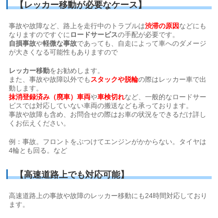
【レッカー移動が必要なケース】
事故や故障など、路上を走行中のトラブルは
渋滞の原因
などにも
なりますのですぐに
ロードサービス
の手配が必要です。
自損事故
や
軽微な事故
であっても、自走によって車へのダメージ
が大きくなる可能性もありますので
レッカー移動
をお勧めします。
また、事故や故障以外でも
スタックや脱輪
の際はレッカー車で出
動します。
抹消登録済み（廃車）車両
や
車検切れ
など、一般的なロードサー
ビスでは対応していない車両の搬送なども承っております。
事故や故障も含め、お問合せの際はお車の状況をできるだけ詳し
くお伝えください。
例：事故。フロントをぶつけてエンジンがかからない。タイヤは
4輪とも回る。など
【高速道路上でも対応可能】
高速道路上の事故や故障のレッカー移動にも24時間対応しており
ます。