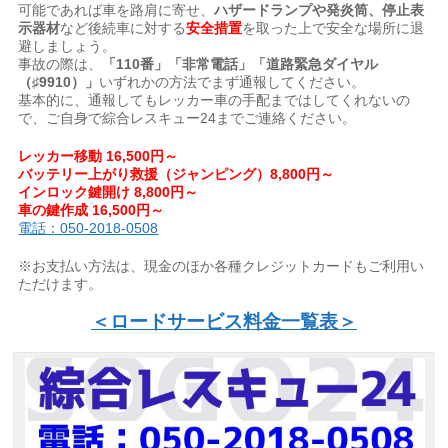
可能であれば車を路肩に寄せ、
ハザードランプや発炎筒、停止表
示器材
など後続車に対する
安全措置
を取った上で安全な場所に退
避しましょう。
事故の際は、
「110番」「非常電話」「道路緊急ダイヤル
（♯9910）」
いずれかの方法でまず通報してください。
基本的に、通報してもレッカー車の手配まではしてくれないの
で、ご自身で綜合レスキュー24までご連絡ください。
レッカー移動 16,500円～
バッテリー上がり救援（ジャンピング）8,800円～
インロック鍵開け 8,800円～
車の鍵作成 16,500円～
電話：050-2018-0508
※お支払い方法は、現金のほか各種クレジットカードもご利用い
ただけます。
＜ロードサービス料金一覧表＞