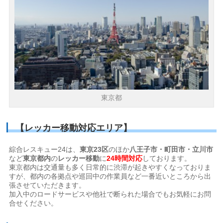
東京都
【レッカー移動対応エリア】
綜合レスキュー24は、
東京23区
のほか
八王子市・町田市・立川市
など
東京都内
の
レッカー移動
に
24時間対応
しております。
東京都内は交通量も多く日常的に渋滞が起きやすくなっておりま
すが、都内の各拠点や巡回中の作業員など一番近いところから出
張させていただきます。
加入中のロードサービスや他社で断られた場合でもお気軽にお問
合せください。